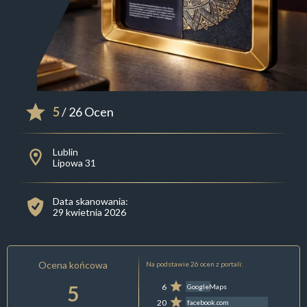
5
/ 26 Ocen
Lublin
Lipowa 31
Data skanowania:
29 kwietnia 2026
Ocena końcowa
Na podstawie 26 ocen z portali:
5
6
GoogleMaps
20
facebook.com