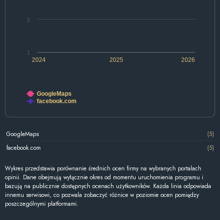
2
1
2024
2025
2026
GoogleMaps
facebook.com
GoogleMaps
(5)
facebook.com
(5)
Wykres przedstawia porównanie średnich ocen firmy na wybranych portalach
opinii. Dane obejmują wyłącznie okres od momentu uruchomienia programu i
bazują na publicznie dostępnych ocenach użytkowników. Każda linia odpowiada
innemu serwisowi, co pozwala zobaczyć różnice w poziomie ocen pomiędzy
poszczególnymi platformami.