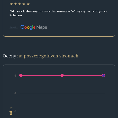
Od nanoplastii minęło prawie dwa miesiące. Włosy się nieźle trzymają.
Polecam
Źródło:
Oceny
na poszczególnych stronach
5
4
rating
3