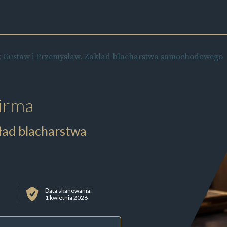
k Gustaw i Przemysław. Zakład blacharstwa samochodowego
irma
ład blacharstwa
Data skanowania:
1 kwietnia 2026