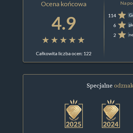
Ocena końcowa
Na pod
4.9
114
G
6
pk
2
ne
Całkowita liczba ocen: 122
Specjalne
odznak