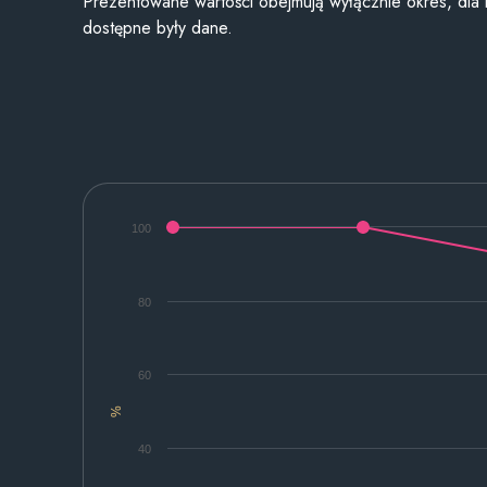
Prezentowane wartości obejmują wyłącznie okres, dla
dostępne były dane.
100
80
60
%
40