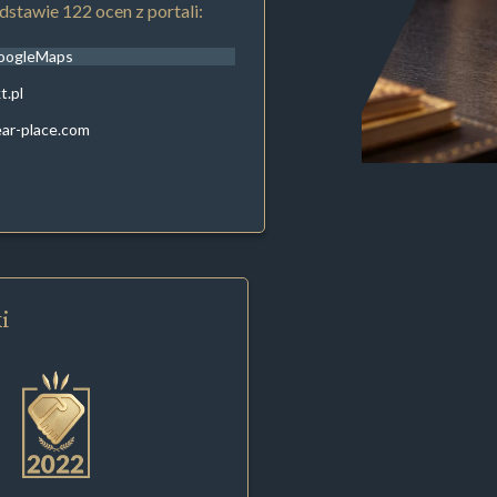
stawie 122 ocen z portali:
oogleMaps
t.pl
ar-place.com
i