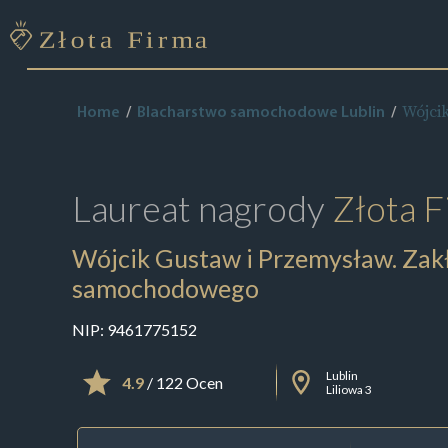
Wójci
Home
Blacharstwo samochodowe Lublin
Laureat nagrody
Złota F
Wójcik Gustaw i Przemysław. Zak
samochodowego
NIP:
9461775152
Lublin
4.9
/ 122 Ocen
Liliowa 3