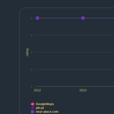
5
4
rating
3
2
1
2022
2023
GoogleMaps
pkt.pl
near-place.com