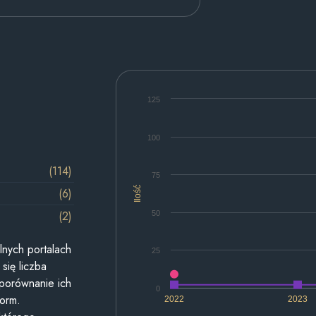
125
100
(114)
75
Ilość
(6)
(2)
50
lnych portalach
25
się liczba
 porównanie ich
0
form.
2022
2023