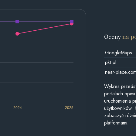
Oceny
na p
GoogleMaps
pkt.pl
near-place.co
Wykres przedst
portalach opin
uruchomienia p
użytkowników. 
2024
2025
zobaczyć różn
platformami.