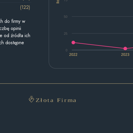
(122)
50
h do firmy w
czbę opinii
25
e od źródła ich
ych dostępne
0
2022
2023