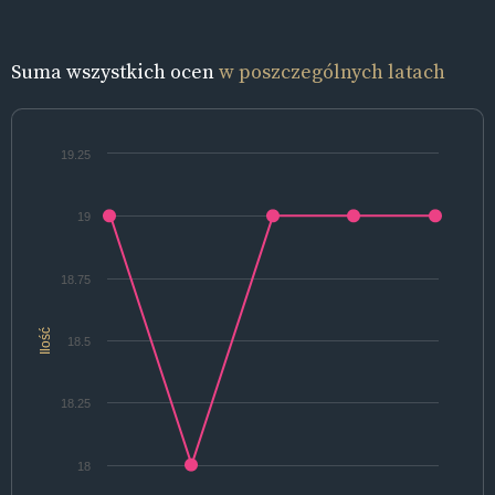
Suma wszystkich ocen
w poszczególnych latach
19.25
19
18.75
Ilość
18.5
18.25
18