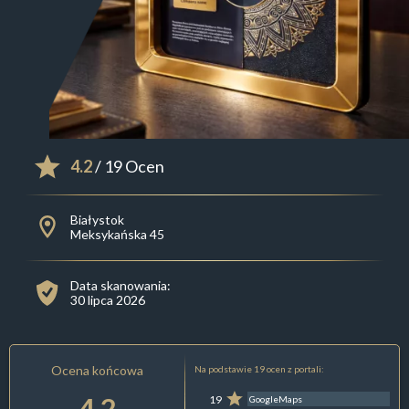
4.2
/ 19 Ocen
Białystok
Meksykańska 45
Data skanowania:
30 lipca 2026
Ocena końcowa
Na podstawie 19 ocen z portali:
4.2
19
GoogleMaps