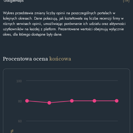
GoogleMaps
(19)
Wykres przedstawia zmiany liczby opinii na poszczególnych portalach w
kolejnych okresach. Dane pokazują, jak kształtowała się liczba recenzji firmy w
różnych serwisach opinii, umożliwiając porównanie ich udziału oraz aktywności
użytkowników na każdej z platform. Prezentowane wartości obejmują wyłącznie
okres, dla którego dostępne były dane.
Procentowa ocena
końcowa
100
80
60
%