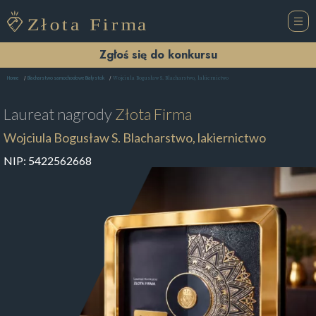
Zgłoś się do konkursu
Wojciula Bogusław S. Blacharstwo, lakiernictwo
Home
Blacharstwo samochodowe Białystok
Laureat nagrody
Złota Firma
Wojciula Bogusław S. Blacharstwo, lakiernictwo
NIP:
5422562668