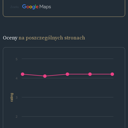
Źródło:
Oceny
na poszczególnych stronach
5
4
rating
3
2