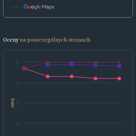
Źródło:
Oceny
na poszczególnych stronach
5
4
rating
3
2