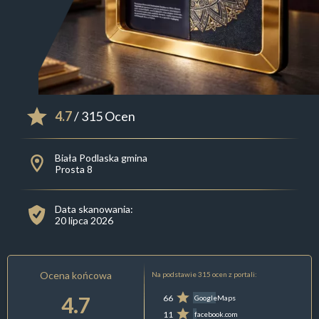
4.7
/ 315 Ocen
Biała Podlaska gmina
Prosta 8
Data skanowania:
20 lipca 2026
Ocena końcowa
Na podstawie 315 ocen z portali:
4.7
66
GoogleMaps
11
facebook.com