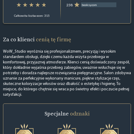
238
booksy.com
Całkowita liczba ocen: 315
Za co klienci
cenią tę firmę
WoW_Studio wyróżnia się profesjonalizmem, precyzją i wysokim
standardem obsługi, dzięki czemu każda wizyta przebiega w
komfortowej, przyjaznej atmosferze. Klienci cenią doświadczony zespół,
który dokładnie wyjaśnia przebieg zabiegów, uważnie wsłuchuje się w
potrzeby i doradza najlepsze rozwiązania pielęgnacyjne. Salon zdobywa
uznanie za perfekcyjnie wykonany manicure, piękne stylizacje rzęs,
skuteczne koloryzacje włosów oraz dbałość o estetykę i higienę. To
miejsce, do którego chętnie się wraca po świetny efekt i poczucie pełnej
satysfakcji.
Specjalne
odznaki