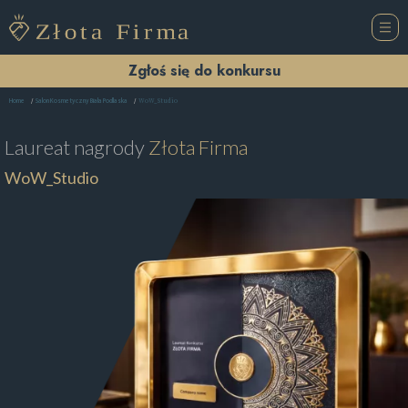
Zgłoś się do konkursu
WoW_Studio
Home
Salon Kosmetyczny Biała Podlaska
Laureat nagrody
Złota Firma
WoW_Studio