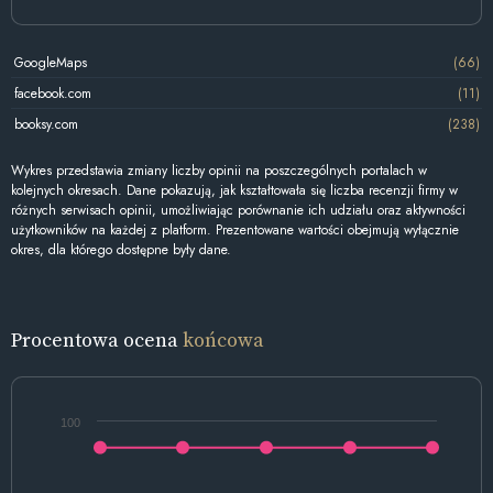
GoogleMaps
(66)
facebook.com
(11)
booksy.com
(238)
Wykres przedstawia zmiany liczby opinii na poszczególnych portalach w
kolejnych okresach. Dane pokazują, jak kształtowała się liczba recenzji firmy w
różnych serwisach opinii, umożliwiając porównanie ich udziału oraz aktywności
użytkowników na każdej z platform. Prezentowane wartości obejmują wyłącznie
okres, dla którego dostępne były dane.
Procentowa ocena
końcowa
100