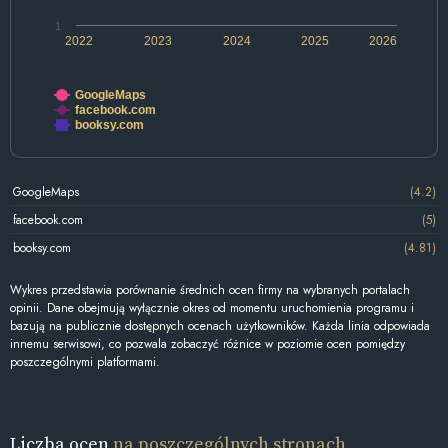
1
2022
2023
2024
2025
2026
GoogleMaps
facebook.com
booksy.com
GoogleMaps
(4.2)
facebook.com
(5)
booksy.com
(4.81)
Wykres przedstawia porównanie średnich ocen firmy na wybranych portalach
opinii. Dane obejmują wyłącznie okres od momentu uruchomienia programu i
bazują na publicznie dostępnych ocenach użytkowników. Każda linia odpowiada
innemu serwisowi, co pozwala zobaczyć różnice w poziomie ocen pomiędzy
poszczególnymi platformami.
Liczba ocen
na poszczególnych stronach