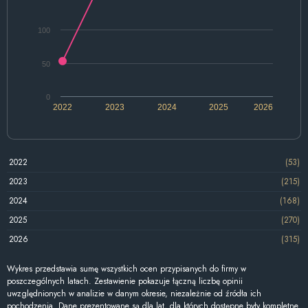
100
50
0
2022
2023
2024
2025
2026
2022
(53)
2023
(215)
2024
(168)
2025
(270)
2026
(315)
Wykres przedstawia sumę wszystkich ocen przypisanych do firmy w
poszczególnych latach. Zestawienie pokazuje łączną liczbę opinii
uwzględnionych w analizie w danym okresie, niezależnie od źródła ich
pochodzenia. Dane prezentowane są dla lat, dla których dostępne były kompletne