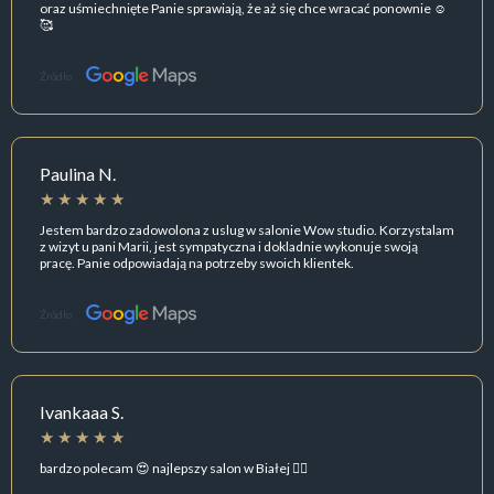
oraz uśmiechnięte Panie sprawiają, że aż się chce wracać ponownie ☺️
🥰
Źródło:
Paulina N.
Jestem bardzo zadowolona z uslug w salonie Wow studio. Korzystalam
z wizyt u pani Marii, jest sympatyczna i dokladnie wykonuje swoją
pracę. Panie odpowiadają na potrzeby swoich klientek.
Źródło:
Ivankaaa S.
bardzo polecam 😍 najlepszy salon w Białej 👍🏻