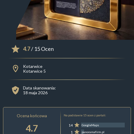
4.7
/ 15 Ocen
Kotarwice
Kotarwice 5
Data skanowania:
18 maja 2026
Ocena końcowa
Na podstawie 15 ocen z portali:
4.7
14
GoogleMaps
1
panoramafirm.pl