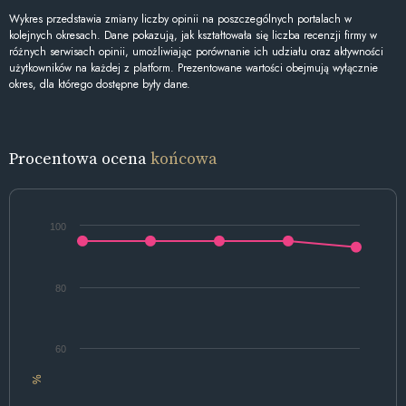
Wykres przedstawia zmiany liczby opinii na poszczególnych portalach w
kolejnych okresach. Dane pokazują, jak kształtowała się liczba recenzji firmy w
różnych serwisach opinii, umożliwiając porównanie ich udziału oraz aktywności
użytkowników na każdej z platform. Prezentowane wartości obejmują wyłącznie
okres, dla którego dostępne były dane.
Procentowa ocena
końcowa
100
80
60
%