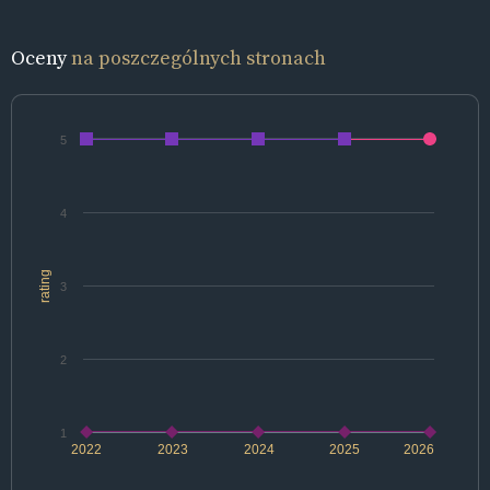
Oceny
na poszczególnych stronach
5
4
rating
3
2
1
2022
2023
2024
2025
2026