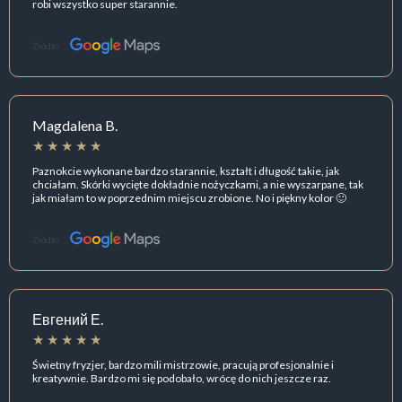
robi wszystko super starannie.
Źródło:
Magdalena B.
Paznokcie wykonane bardzo starannie, kształt i długość takie, jak
chciałam. Skórki wycięte dokładnie nożyczkami, a nie wyszarpane, tak
jak miałam to w poprzednim miejscu zrobione. No i piękny kolor 🙂
Źródło:
Евгений Е.
Świetny fryzjer, bardzo mili mistrzowie, pracują profesjonalnie i
kreatywnie. Bardzo mi się podobało, wrócę do nich jeszcze raz.