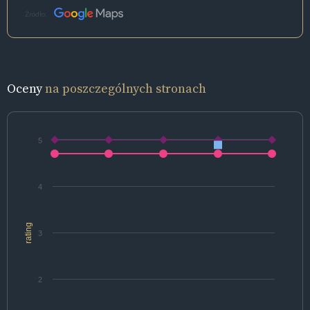
Źródło:
Oceny
na poszczególnych stronach
5
4
rating
3
2