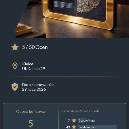
5
/ 50 Ocen
Kielce
Ul. Daleka 19
Data skanowania:
29 lipca 2026
Ocena końcowa
Na podstawie 50 ocen z portali:
5
7
GoogleMaps
43
facebook.com