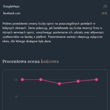
GoogleMaps
(7)
facebook.com
(43)
Wykres przedstawia zmiany liczby opinii na poszczególnych portalach w
kolejnych okresach. Dane pokazują, jak kształtowała się liczba recenzji firmy w
różnych serwisach opinii, umożliwiając porównanie ich udziału oraz aktywności
użytkowników na każdej z platform. Prezentowane wartości obejmują wyłącznie
okres, dla którego dostępne były dane.
Procentowa ocena
końcowa
100
80