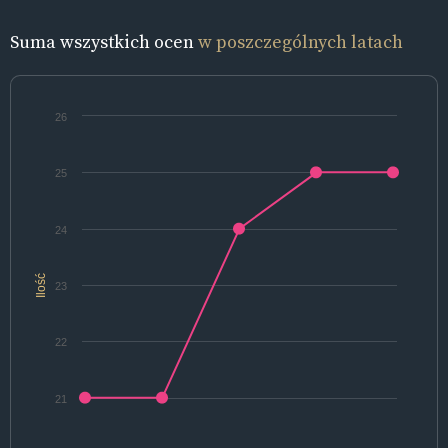
Suma wszystkich ocen
w poszczególnych latach
26
25
24
Ilość
23
22
21