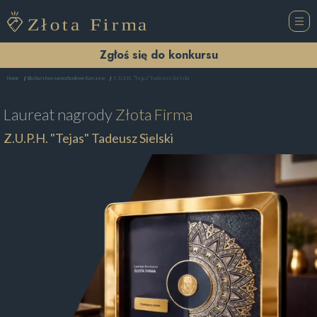
Zgłoś się do konkursu
Z.U.P.H. "Tejas" Tadeusz Sielski
Home
Blacharstwo samochodowe Karczew
Laureat nagrody
Złota Firma
Z.U.P.H. "Tejas" Tadeusz Sielski