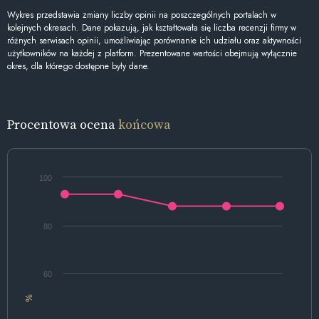
Wykres przedstawia zmiany liczby opinii na poszczególnych portalach w
kolejnych okresach. Dane pokazują, jak kształtowała się liczba recenzji firmy w
różnych serwisach opinii, umożliwiając porównanie ich udziału oraz aktywności
użytkowników na każdej z platform. Prezentowane wartości obejmują wyłącznie
okres, dla którego dostępne były dane.
Procentowa ocena
końcowa
100
80
60
%