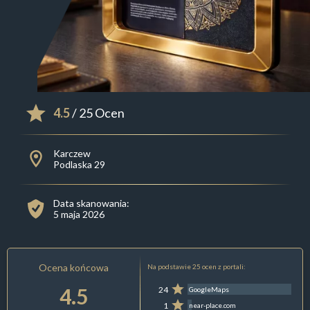
4.5
/ 25 Ocen
Karczew
Podlaska 29
Data skanowania:
5 maja 2026
Ocena końcowa
Na podstawie 25 ocen z portali:
4.5
24
GoogleMaps
1
near-place.com