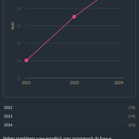
20
Ilość
18
16
14
12
2022
2023
2024
2022
(14)
2023
(19)
2024
(23)
Wykres przedstawia sumę wszystkich ocen przypisanych do firmy w