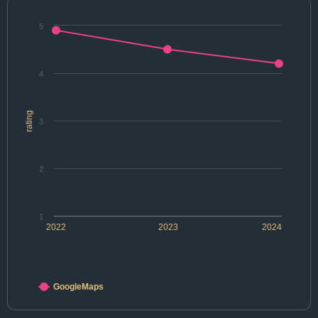
5
4
rating
3
2
1
2022
2023
2024
GoogleMaps