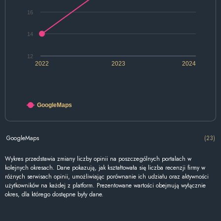
16
14
12
2022
2023
2024
GoogleMaps
GoogleMaps
(23)
Wykres przedstawia zmiany liczby opinii na poszczególnych portalach w
kolejnych okresach. Dane pokazują, jak kształtowała się liczba recenzji firmy w
różnych serwisach opinii, umożliwiając porównanie ich udziału oraz aktywności
użytkowników na każdej z platform. Prezentowane wartości obejmują wyłącznie
okres, dla którego dostępne były dane.