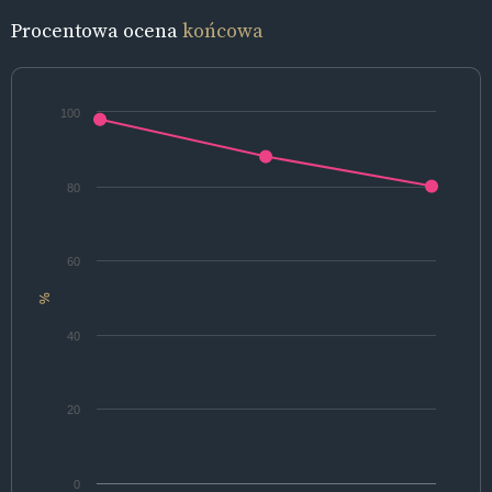
Procentowa ocena
końcowa
100
80
60
%
40
20
0