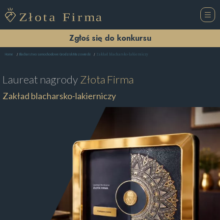
Zgłoś się do konkursu
Zakład blacharsko-lakierniczy
Home
Blacharstwo samochodowe Grodzisk Mazowiecki
Laureat nagrody
Złota Firma
Zakład blacharsko-lakierniczy