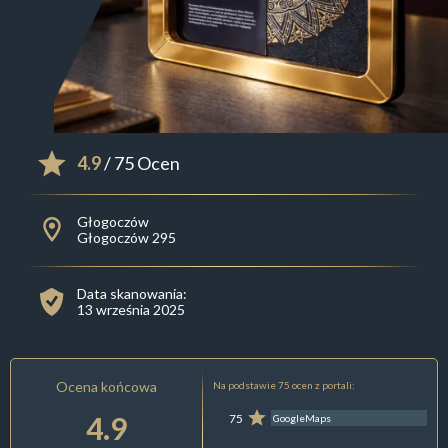
4.9
/ 75 Ocen
Głogoczów
Głogoczów 295
Data skanowania:
13 września 2025
Ocena końcowa
Na podstawie 75 ocen z portali:
4.9
75
GoogleMaps