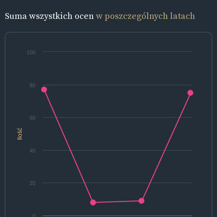
Suma wszystkich ocen
w poszczególnych latach
100
80
60
Ilość
40
20
0