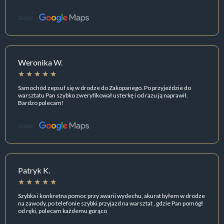
Źródło:
Weronika W.
Samochód zepsuł się w drodze do Zakopanego. Po przyjeździe do
warsztatu Pan szybko zweryfikował usterkę i od razu ją naprawił.
Bardzo polecam!
Źródło:
Patryk K.
Szybka i konkretna pomoc przy awarii wydechu, akurat byłem w drodze
na zawody, po telefonie szybki przyjazd na warsztat , gdzie Pan pomógł
od ręki, polecam każdemu gorąco