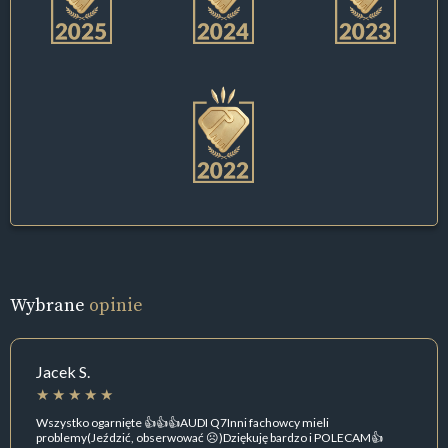
Wybrane
opinie
Jacek S.
Wszystko ogarnięte 👍👍👍AUDI Q7Inni fachowcy mieli
problemy(Jeździć, obserwować ☹️)Dziękuję bardzo i POLECAM👍