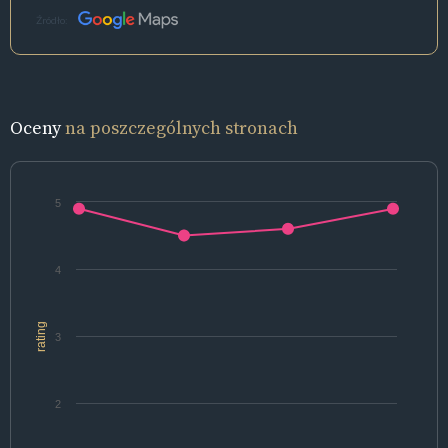
Źródło:
Oceny
na poszczególnych stronach
5
4
rating
3
2