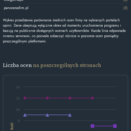
panoramafirm.pl
(5)
Wykres przedstawia porównanie średnich ocen firmy na wybranych portalach
opinii. Dane obejmują wyłącznie okres od momentu uruchomienia programu i
bazują na publicznie dostępnych ocenach użytkowników. Każda linia odpowiada
innemu serwisowi, co pozwala zobaczyć różnice w poziomie ocen pomiędzy
poszczególnymi platformami.
Liczba ocen
na poszczególnych stronach
14
12
10
8
Ilość