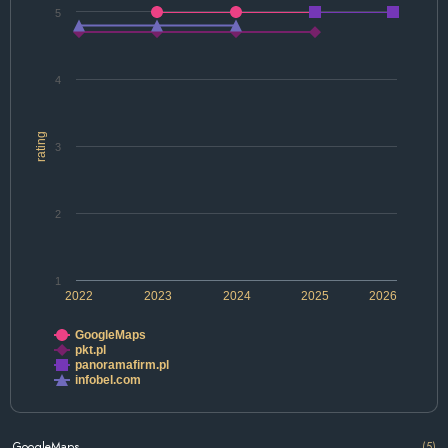
5
4
rating
3
2
1
2022
2023
2024
2025
2026
GoogleMaps
pkt.pl
panoramafirm.pl
infobel.com
GoogleMaps
(5)