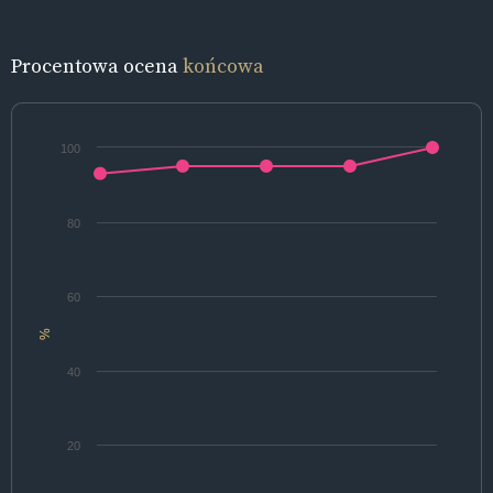
Procentowa ocena
końcowa
100
80
60
%
40
20