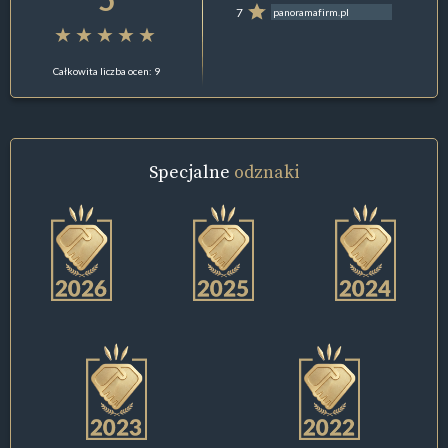
7
panoramafirm.pl
Całkowita liczba ocen: 9
Specjalne
odznaki