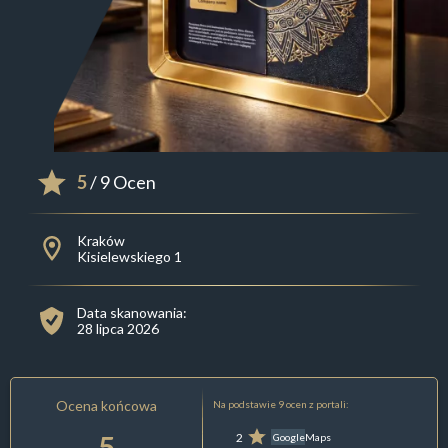
5
/ 9 Ocen
Kraków
Kisielewskiego 1
Data skanowania:
28 lipca 2026
Ocena końcowa
Na podstawie 9 ocen z portali:
5
2
GoogleMaps