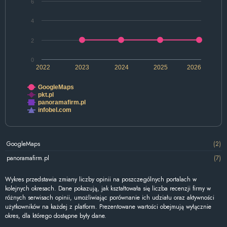
6
4
2
0
2022
2023
2024
2025
2026
GoogleMaps
pkt.pl
panoramafirm.pl
infobel.com
GoogleMaps
(2)
panoramafirm.pl
(7)
Wykres przedstawia zmiany liczby opinii na poszczególnych portalach w
kolejnych okresach. Dane pokazują, jak kształtowała się liczba recenzji firmy w
różnych serwisach opinii, umożliwiając porównanie ich udziału oraz aktywności
użytkowników na każdej z platform. Prezentowane wartości obejmują wyłącznie
okres, dla którego dostępne były dane.