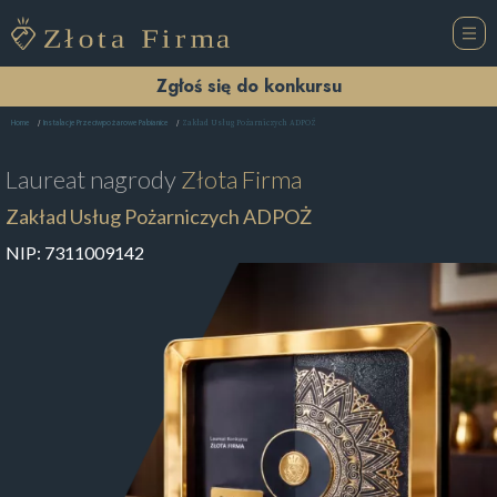
Zgłoś się do konkursu
Zakład Usług Pożarniczych ADPOŻ
Home
Instalacje Przeciwpożarowe Pabianice
Laureat nagrody
Złota Firma
Zakład Usług Pożarniczych ADPOŻ
NIP:
7311009142