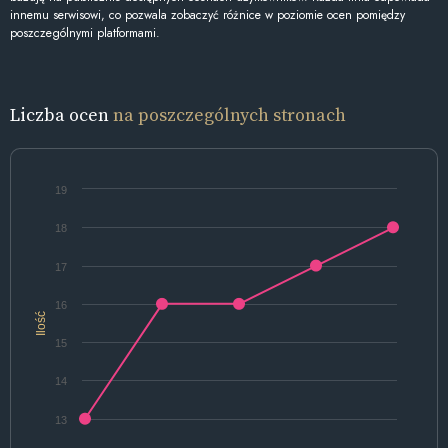
innemu serwisowi, co pozwala zobaczyć różnice w poziomie ocen pomiędzy
poszczególnymi platformami.
Liczba ocen
na poszczególnych stronach
19
18
17
16
Ilość
15
14
13