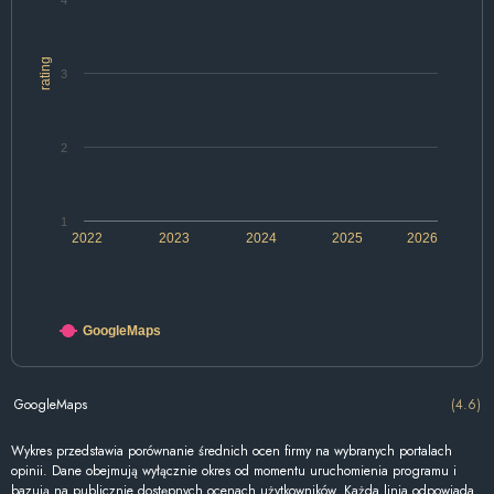
4
rating
3
2
1
2022
2023
2024
2025
2026
GoogleMaps
GoogleMaps
(4.6)
Wykres przedstawia porównanie średnich ocen firmy na wybranych portalach
opinii. Dane obejmują wyłącznie okres od momentu uruchomienia programu i
bazują na publicznie dostępnych ocenach użytkowników. Każda linia odpowiada