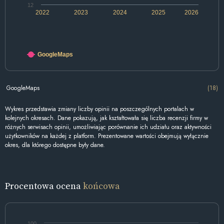
12
2022
2023
2024
2025
2026
GoogleMaps
GoogleMaps
(18)
Wykres przedstawia zmiany liczby opinii na poszczególnych portalach w
kolejnych okresach. Dane pokazują, jak kształtowała się liczba recenzji firmy w
różnych serwisach opinii, umożliwiając porównanie ich udziału oraz aktywności
użytkowników na każdej z platform. Prezentowane wartości obejmują wyłącznie
okres, dla którego dostępne były dane.
Procentowa ocena
końcowa
100