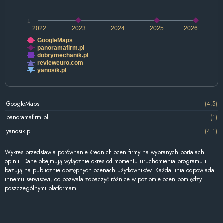
1
2022
2023
2024
2025
2026
GoogleMaps
panoramafirm.pl
dobrymechanik.pl
revieweuro.com
yanosik.pl
GoogleMaps
(4.5)
panoramafirm.pl
(1)
yanosik.pl
(4.1)
Wykres przedstawia porównanie średnich ocen firmy na wybranych portalach
opinii. Dane obejmują wyłącznie okres od momentu uruchomienia programu i
bazują na publicznie dostępnych ocenach użytkowników. Każda linia odpowiada
innemu serwisowi, co pozwala zobaczyć różnice w poziomie ocen pomiędzy
poszczególnymi platformami.