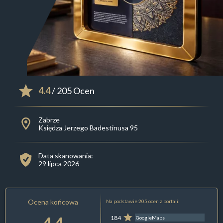
4.4
/ 205 Ocen
Zabrze
Księdza Jerzego Badestinusa 95
Data skanowania:
29 lipca 2026
Ocena końcowa
Na podstawie 205 ocen z portali:
4.4
184
GoogleMaps