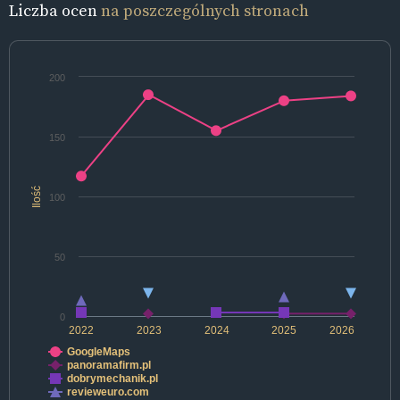
Liczba ocen
na poszczególnych stronach
200
150
Ilość
100
50
0
2022
2023
2024
2025
2026
GoogleMaps
panoramafirm.pl
dobrymechanik.pl
revieweuro.com