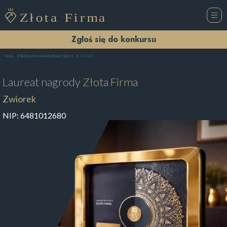
Zgłoś się do konkursu
Zwiorek
Home
Blacharstwo samochodowe Zabrze
Laureat nagrody
Złota Firma
Zwiorek
NIP:
6481012680