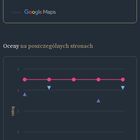
Źródło:
Oceny
na poszczególnych stronach
5
4
rating
3
2