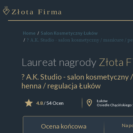
Home
Salon Kosmetyczny Łuków
? A.K. Studio - salon kosmetyczny / manicure / p
Laureat nagrody
Złota F
? A.K. Studio - salon kosmetyczny 
henna / regulacja Łuków
Łuków
4.8
/ 54 Ocen
Osiedle Chącińskiego
Ocena końcowa
Na po