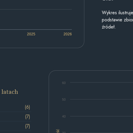
Wykres ilustru
podstawie zbior
źródeł.
2025
2026
60
 latach
50
(6)
(7)
40
(7)
Ilość