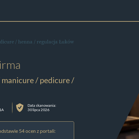
edicure / henna / regulacja Łuków
irma
/ manicure / pedicure /
Data skanowania:
 1A
30 lipca 2026
dstawie 54 ocen z portali: