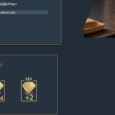
oogleMaps
ooksy.com
i
+2