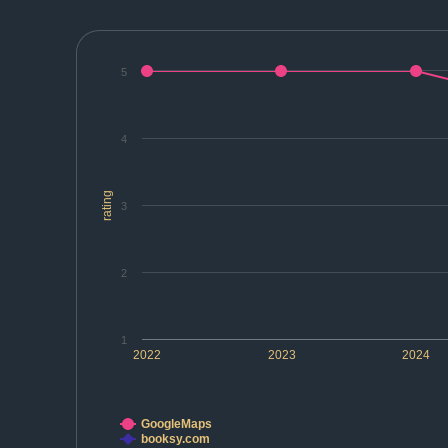
5
4
rating
3
2
1
2022
2023
2024
GoogleMaps
booksy.com