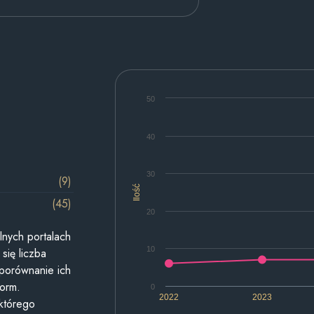
50
40
30
(9)
Ilość
(45)
20
lnych portalach
10
się liczba
 porównanie ich
form.
0
2022
2023
 którego