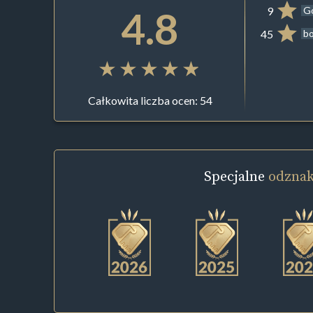
4.8
9
G
45
b
Całkowita liczba ocen: 54
Specjalne
odznak