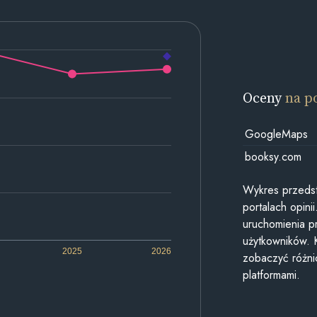
Oceny
na p
GoogleMaps
booksy.com
Wykres przedst
portalach opin
uruchomienia p
użytkowników. 
2025
2026
zobaczyć różn
platformami.