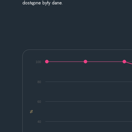
dostępne były dane.
100
80
60
%
40