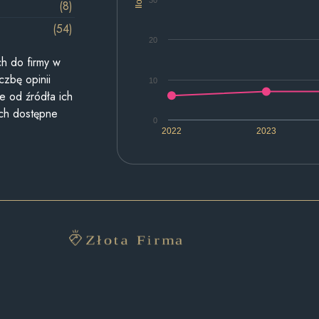
30
(8)
(54)
20
h do firmy w
czbę opinii
10
e od źródła ich
ych dostępne
0
2022
2023