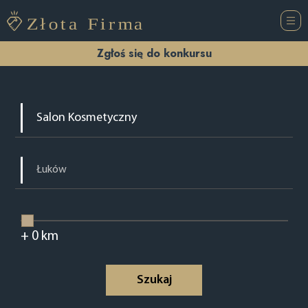
Zgłoś się do konkursu
+
0
km
Szukaj