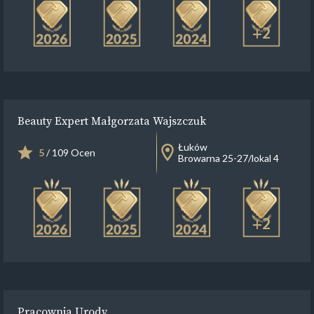
+2
Beauty Expert Małgorzata Wajszczuk
Łuków
5
/ 109 Ocen
Browarna 25-27/lokal 4
+2
Pracownia Urody