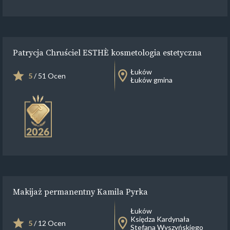
Patrycja Chruściel ESTHÈ kosmetologia estetyczna
Łuków
5
/ 51 Ocen
Łuków gmina
Makijaż permanentny Kamila Pyrka
Łuków
Księdza Kardynała
5
/ 12 Ocen
Stefana Wyszyńskiego