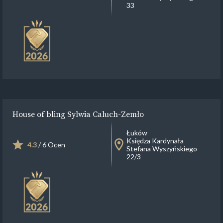
33
House of bling Sylwia Caluch-Zemło
Łuków
Księdza Kardynała
4.3
/ 6 Ocen
Stefana Wyszyńskiego
22/3