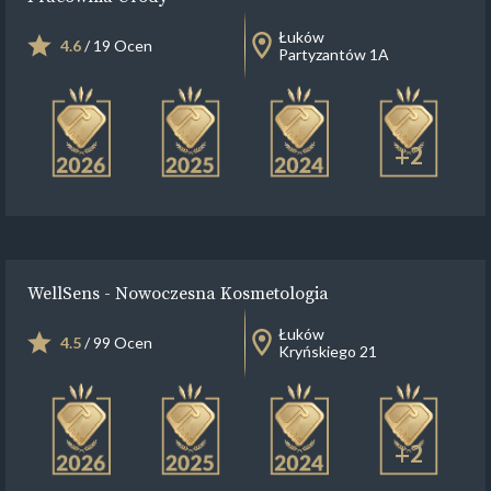
Łuków
4.6
/ 19 Ocen
Partyzantów 1A
+2
WellSens - Nowoczesna Kosmetologia
Łuków
4.5
/ 99 Ocen
Kryńskiego 21
+2