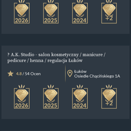
+2
? A.K. Studio - salon kosmetyczny / manicure /
pedicure / henna / regulacja Łuków
Łuków
4.8
/ 54 Ocen
Osiedle Chącińskiego 1A
+2