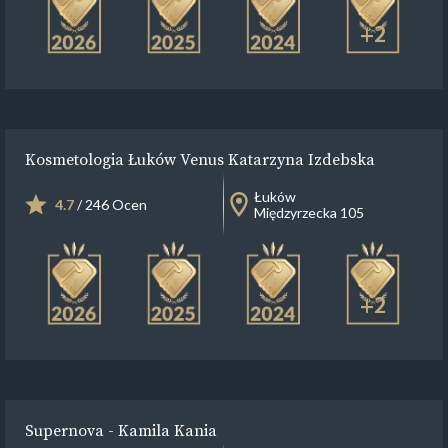
+2
Kosmetologia Łuków Venus Katarzyna Izdebska
Łuków
4.7
/ 246 Ocen
Międzyrzecka 105
+2
Supernova - Kamila Kania