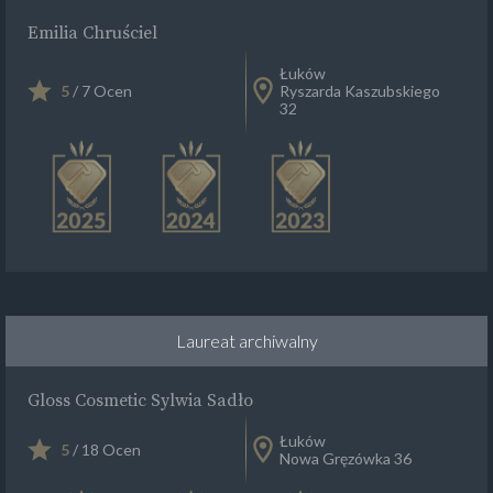
Emilia Chruściel
Łuków
5
/ 7 Ocen
Ryszarda Kaszubskiego
32
Laureat archiwalny
Gloss Cosmetic Sylwia Sadło
Łuków
5
/ 18 Ocen
Nowa Gręzówka 36