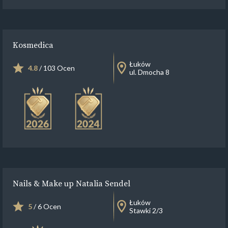
Kosmedica
Łuków
4.8
/ 103 Ocen
ul. Dmocha 8
Nails & Make up Natalia Sendel
Łuków
5
/ 6 Ocen
Stawki 2/3