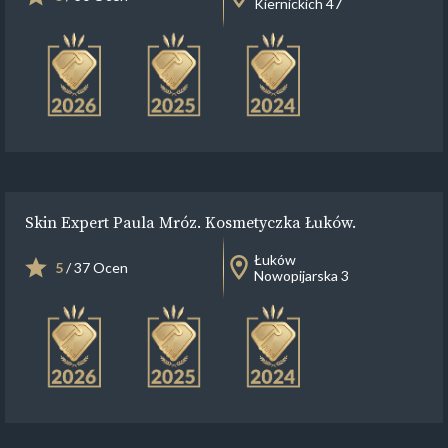
Kiernickich 47
Skin Expert Paula Mróz. Kosmetyczka Łuków.
Łuków
5
/ 37 Ocen
Nowopijarska 3