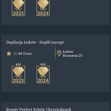
Depilacja Łuków - DepilConcept
Łuków
5
/ 64 Ocen
Browarna 25
Beauty Perfect Sylwia Chrześcijanek