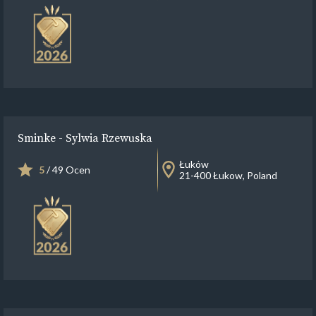
Sminke - Sylwia Rzewuska
Łuków
5
/ 49 Ocen
21-400 Łukow, Poland