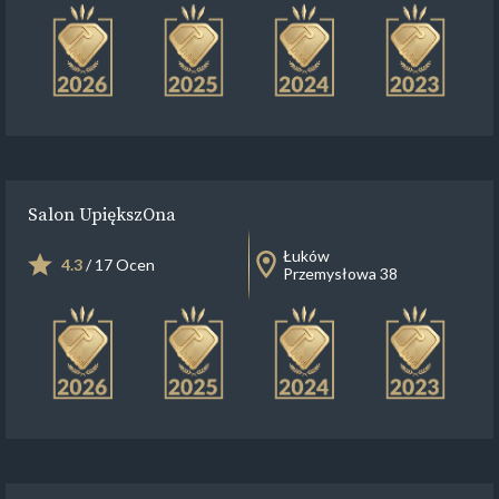
Salon UpiększOna
Łuków
4.3
/ 17 Ocen
Przemysłowa 38