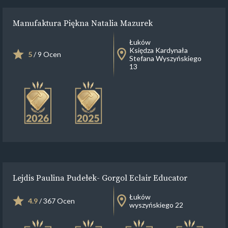
Manufaktura Piękna Natalia Mazurek
Łuków
Księdza Kardynała
5
/ 9 Ocen
Stefana Wyszyńskiego
13
Lejdis Paulina Pudełek- Gorgol Eclair Educator
Łuków
4.9
/ 367 Ocen
wyszyńskiego 22