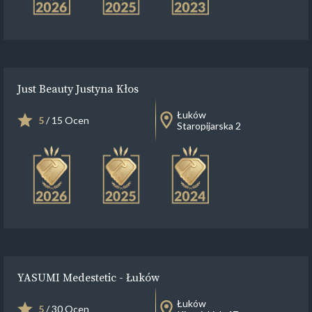
Just Beauty Justyna Kłos
Łuków
5
/ 15 Ocen
Staropijarska 2
YASUMI Medestetic - Łuków
Łuków
5
/ 30 Ocen