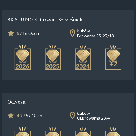
SK STUDIO Katarzyna Szcześniak
Łuków
5
/ 16 Ocen
Browarna 25-27/18
+2
OdNova
Łuków
4.7
/ 59 Ocen
Ul.Browarna 23/4