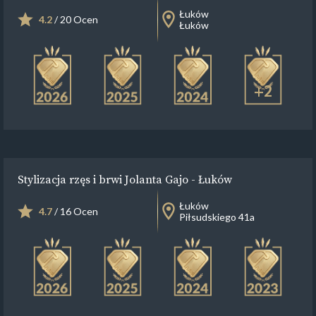
Łuków
4.2
/ 20 Ocen
Łuków
+2
Stylizacja rzęs i brwi Jolanta Gajo - Łuków
Łuków
4.7
/ 16 Ocen
Piłsudskiego 41a