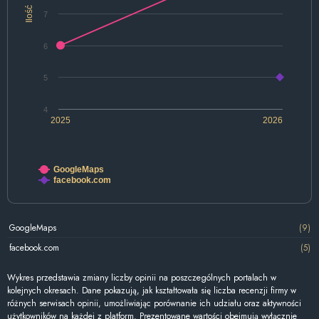
Ilość
7
6
5
4
2025
2026
GoogleMaps
facebook.com
GoogleMaps
(9)
facebook.com
(5)
Wykres przedstawia zmiany liczby opinii na poszczególnych portalach w
kolejnych okresach. Dane pokazują, jak kształtowała się liczba recenzji firmy w
różnych serwisach opinii, umożliwiając porównanie ich udziału oraz aktywności
użytkowników na każdej z platform. Prezentowane wartości obejmują wyłącznie