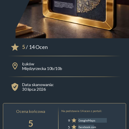
5
/ 14 Ocen
Łuków
Międzyrzecka 10b/10b
Data skanowania:
30 lipca 2026
Ocena końcowa
Na podstawie 14 ocen z portali:
5
9
GoogleMaps
5
facebook.com