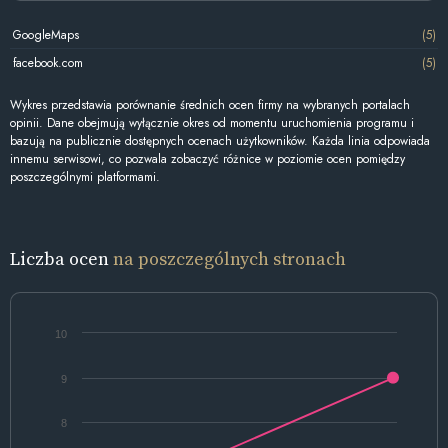
GoogleMaps
(5)
facebook.com
(5)
Wykres przedstawia porównanie średnich ocen firmy na wybranych portalach
opinii. Dane obejmują wyłącznie okres od momentu uruchomienia programu i
bazują na publicznie dostępnych ocenach użytkowników. Każda linia odpowiada
innemu serwisowi, co pozwala zobaczyć różnice w poziomie ocen pomiędzy
poszczególnymi platformami.
Liczba ocen
na poszczególnych stronach
10
9
8