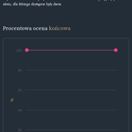
okres, dla którego dostępne były dane.
Procentowa ocena
końcowa
100
80
60
%
40
20