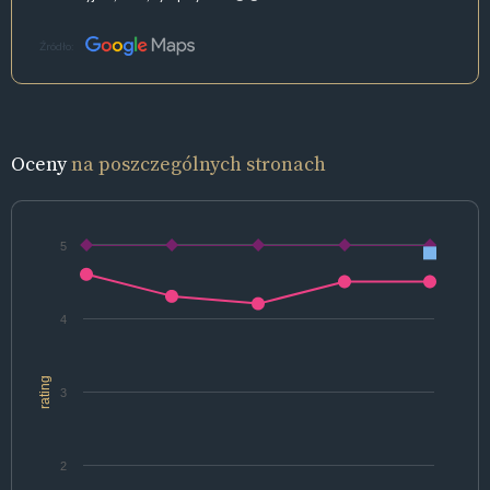
Źródło:
Oceny
na poszczególnych stronach
5
4
rating
3
2