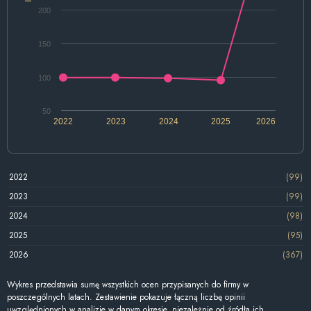
200
150
100
50
2022
2023
2024
2025
2026
2022
(99)
2023
(99)
2024
(98)
2025
(95)
2026
(367)
Wykres przedstawia sumę wszystkich ocen przypisanych do firmy w
poszczególnych latach. Zestawienie pokazuje łączną liczbę opinii
uwzględnionych w analizie w danym okresie, niezależnie od źródła ich