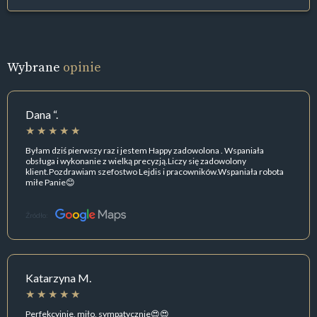
Wybrane
opinie
Dana “.
Byłam dziś pierwszy raz i jestem Happy zadowolona . Wspaniała
obsługa i wykonanie z wielką precyzją.Liczy się zadowolony
klient.Pozdrawiam szefostwo Lejdis i pracowników.Wspaniała robota
miłe Panie😊
Źródło:
Katarzyna M.
Perfekcyjnie, miło, sympatycznie😍😍