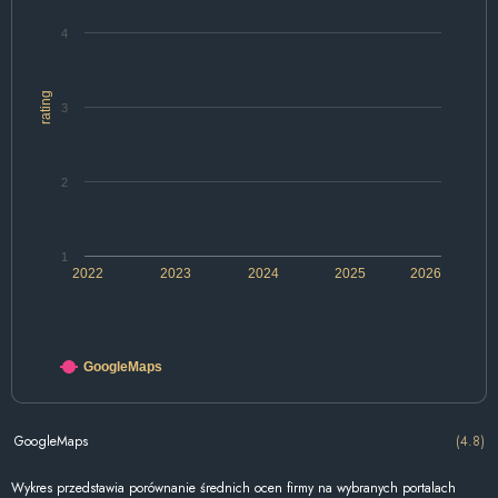
4
rating
3
2
1
2022
2023
2024
2025
2026
GoogleMaps
GoogleMaps
(4.8)
Wykres przedstawia porównanie średnich ocen firmy na wybranych portalach