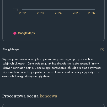
7.75
2022
2023
2024
2025
2026
GoogleMaps
GoogleMaps
(9)
Wykres przedstawia zmiany liczby opinii na poszczególnych portalach w
kolejnych okresach. Dane pokazują, jak kształtowała się liczba recenzji firmy w
różnych serwisach opinii, umożliwiając porównanie ich udziału oraz aktywności
użytkowników na każdej z platform. Prezentowane wartości obejmują wyłącznie
okres, dla którego dostępne były dane.
Procentowa ocena
końcowa