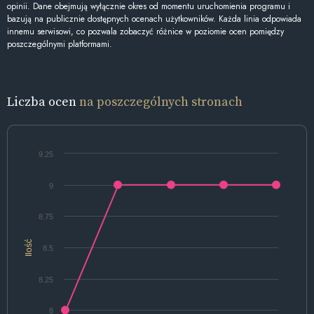
opinii. Dane obejmują wyłącznie okres od momentu uruchomienia programu i
bazują na publicznie dostępnych ocenach użytkowników. Każda linia odpowiada
innemu serwisowi, co pozwala zobaczyć różnice w poziomie ocen pomiędzy
poszczególnymi platformami.
Liczba ocen
na poszczególnych stronach
9.25
9
8.75
Ilość
8.5
8.25
8