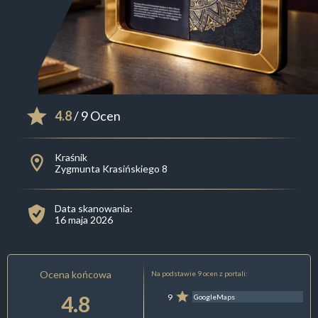
4.8
/ 9 Ocen
Kraśnik
Zygmunta Krasińskiego 8
Data skanowania:
16 maja 2026
Ocena końcowa
Na podstawie 9 ocen z portali:
4.8
9
GoogleMaps