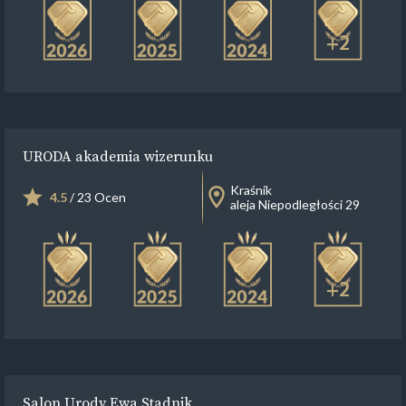
+2
URODA akademia wizerunku
Kraśnik
4.5
/ 23 Ocen
aleja Niepodległości 29
+2
Salon Urody Ewa Stadnik