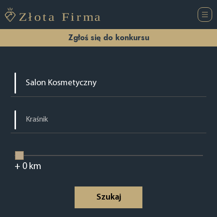
Zgłoś się do konkursu
+
0
km
Szukaj