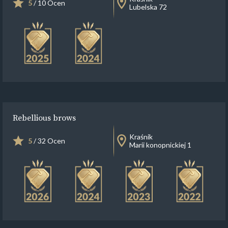
5
/ 10 Ocen
Lubelska 72
Rebellious brows
Kraśnik
5
/ 32 Ocen
Marii konopnickiej 1