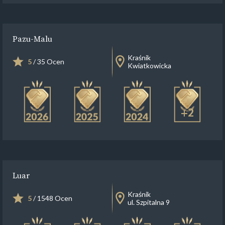
Pazu-Malu
Kraśnik
5
/ 35 Ocen
Kwiatkowicka
+2
Luar
Kraśnik
5
/ 1548 Ocen
ul. Szpitalna 9