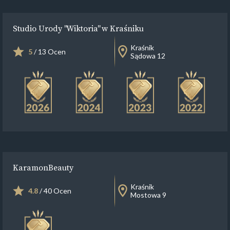
Studio Urody "Wiktoria" w Kraśniku
Kraśnik
5
/ 13 Ocen
Sądowa 12
KaramonBeauty
Kraśnik
4.8
/ 40 Ocen
Mostowa 9