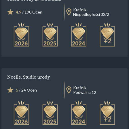
Kraśnik
4.9
/ 190 Ocen
Niepodległości 32/2
+2
Noelle. Studio urody
Kraśnik
5
/ 24 Ocen
Podwalna 12
+2