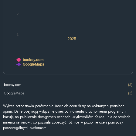
2
1
2025
booksy.com
GoogleMaps
booksy.com
(5)
GoogleMaps
(5)
Wykres przedstawia porównanie średnich ocen firmy na wybranych portalach
opinii. Dane obejmują wyłącznie okres od momentu uruchomienia programu i
bazują na publicznie dostępnych ocenach użytkowników. Każda linia odpowiada
innemu serwisowi, co pozwala zobaczyć różnice w poziomie ocen pomiędzy
poszczególnymi platformami.