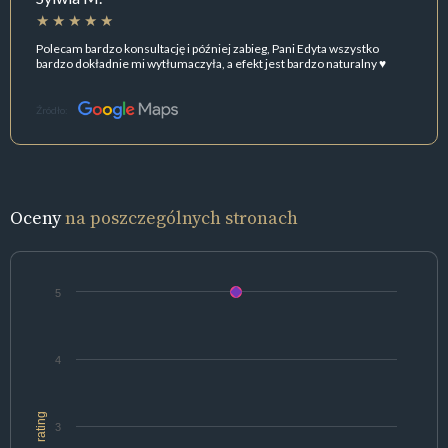
Polecam bardzo konsultację i później zabieg, Pani Edyta wszystko
bardzo dokładnie mi wytłumaczyła, a efekt jest bardzo naturalny ♥️
Źródło:
Oceny
na poszczególnych stronach
5
4
rating
3