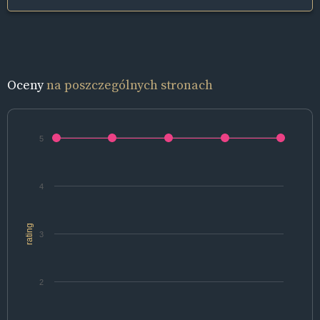
Oceny
na poszczególnych stronach
5
4
rating
3
2