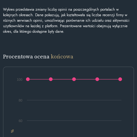
Wykres przedstawia zmiany liczby opinii na poszczególnych portalach w
kolejnych okresach. Dane pokazują, jak kształtowała się liczba recenzji firmy w
różnych serwisach opinii, umożliwiając porównanie ich udziału oraz aktywności
użytkowników na każdej z platform. Prezentowane wartości obejmują wyłącznie
okres, dla którego dostępne były dane.
Procentowa ocena
końcowa
100
80
60
%