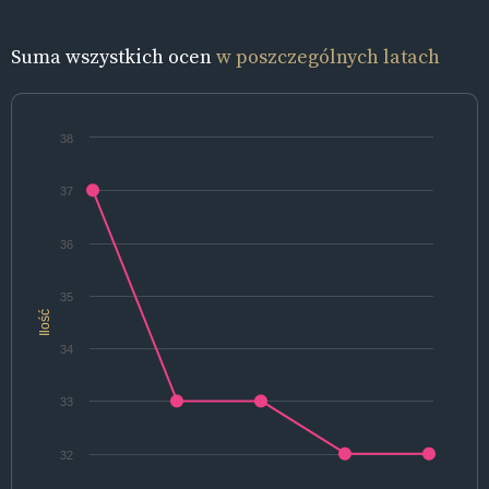
Suma wszystkich ocen
w poszczególnych latach
38
37
36
35
Ilość
34
33
32