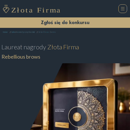
Zgłoś się do konkursu
Rebellious brows
Home
Salon Kosmetyczny Kraśnik
Laureat nagrody
Złota Firma
Rebellious brows