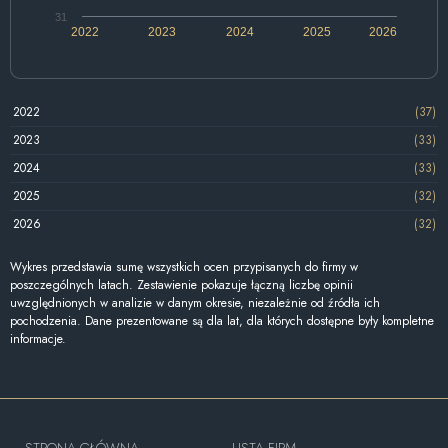
31
2022
2023
2024
2025
2026
2022
(37)
2023
(33)
2024
(33)
2025
(32)
2026
(32)
Wykres przedstawia sumę wszystkich ocen przypisanych do firmy w
poszczególnych latach. Zestawienie pokazuje łączną liczbę opinii
uwzględnionych w analizie w danym okresie, niezależnie od źródła ich
pochodzenia. Dane prezentowane są dla lat, dla których dostępne były kompletne
informacje.
STRONA GŁÓWNA
LISTA FIRM