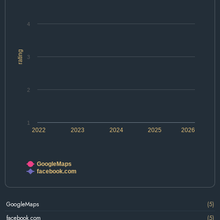
4
rating
3
2
1
2022
2023
2024
2025
2026
GoogleMaps
facebook.com
GoogleMaps
(5)
facebook.com
(5)