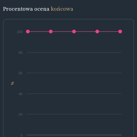
Procentowa ocena
końcowa
100
80
60
%
40
20
0