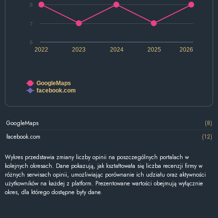
8
7
6
2022
2023
2024
2025
2026
GoogleMaps
facebook.com
GoogleMaps
(8)
facebook.com
(12)
Wykres przedstawia zmiany liczby opinii na poszczególnych portalach w
kolejnych okresach. Dane pokazują, jak kształtowała się liczba recenzji firmy w
różnych serwisach opinii, umożliwiając porównanie ich udziału oraz aktywności
użytkowników na każdej z platform. Prezentowane wartości obejmują wyłącznie
okres, dla którego dostępne były dane.