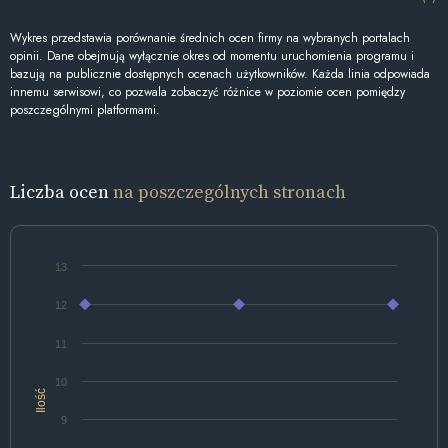
Wykres przedstawia porównanie średnich ocen firmy na wybranych portalach
opinii. Dane obejmują wyłącznie okres od momentu uruchomienia programu i
bazują na publicznie dostępnych ocenach użytkowników. Każda linia odpowiada
innemu serwisowi, co pozwala zobaczyć różnice w poziomie ocen pomiędzy
poszczególnymi platformami.
Liczba ocen
na poszczególnych stronach
13
12
11
10
Ilość
9