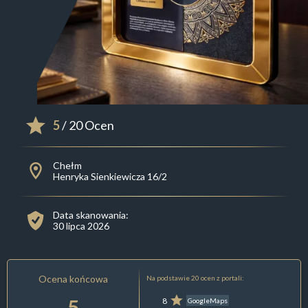
5
/ 20 Ocen
Chełm
Henryka Sienkiewicza 16/2
Data skanowania:
30 lipca 2026
Ocena końcowa
Na podstawie 20 ocen z portali:
5
8
GoogleMaps