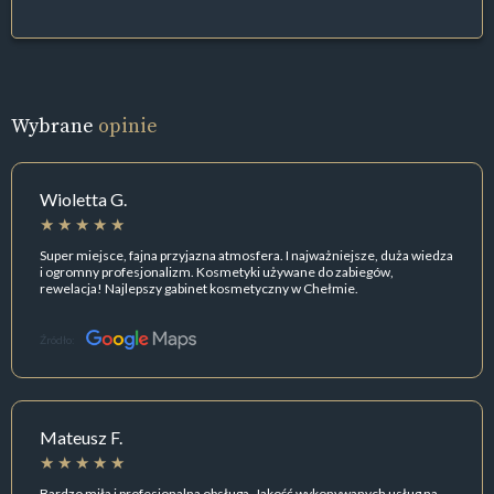
Wybrane
opinie
Wioletta G.
Super miejsce, fajna przyjazna atmosfera. I najważniejsze, duża wiedza
i ogromny profesjonalizm. Kosmetyki używane do zabiegów,
rewelacja! Najlepszy gabinet kosmetyczny w Chełmie.
Źródło:
Mateusz F.
Bardzo miła i profesjonalna obsługa. Jakość wykonywanych usług na