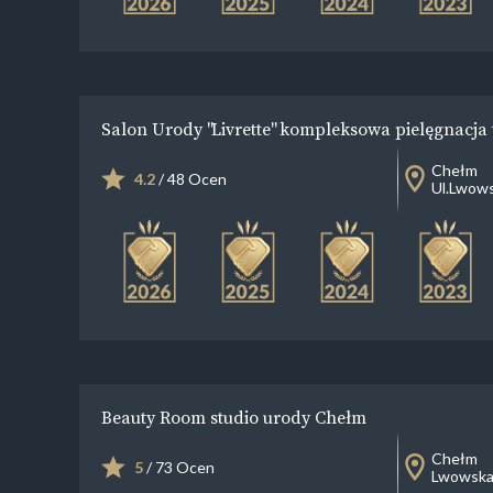
Salon Urody "Livrette" kompleksowa pielęgnacja t
Chełm
4.2
/ 48 Ocen
Ul.Lwow
Beauty Room studio urody Chełm
Chełm
5
/ 73 Ocen
Lwowska