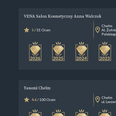
VENA Salon Kosmetyczny Anna Walczuk
Chełm
5
/ 31 Ocen
Al. Żołni
Polskieg
Yasumi Chelm
Chełm
4.6
/ 100 Ocen
ul. Lwow