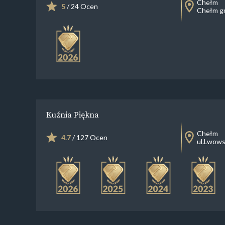
Chełm
5
/ 24 Ocen
Chełm g
Kuźnia Piękna
Chełm
4.7
/ 127 Ocen
ul.Lwows