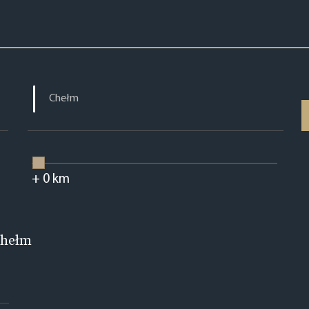
+
0
km
Chełm