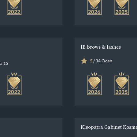
IB brows & lashes
5
/ 34 Ocen
a 15
Kleopatra Gabinet Kosm