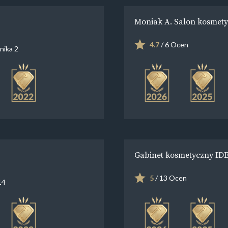
Moniak A. Salon kosmet
4.7
/ 6 Ocen
nika 2
Gabinet kosmetyczny ID
5
/ 13 Ocen
14