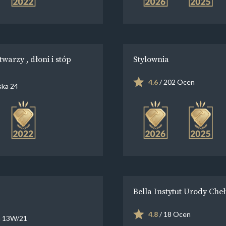
warzy , dłoni i stóp
Stylownia
4.6
/ 202 Ocen
ska 24
Bella Instytut Urody Che
4.8
/ 18 Ocen
 13W/21