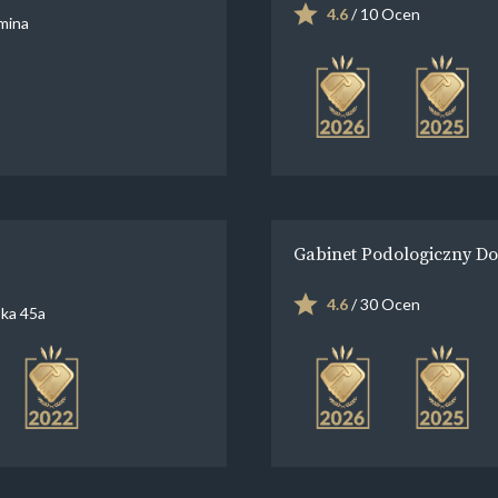
4.6
/ 10 Ocen
mina
Gabinet Podologiczny Do
4.6
/ 30 Ocen
ka 45a