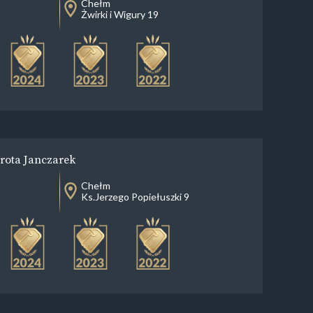
Chełm
Żwirki i Wigury 19
rota Janczarek
Chełm
Ks.Jerzego Popiełuszki 9