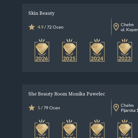
Skin Beauty
Chełm
4.9
/ 72 Ocen
ul. Koper
She Beauty Room Monika Pawelec
Chełm
5
/ 79 Ocen
Pijarska 