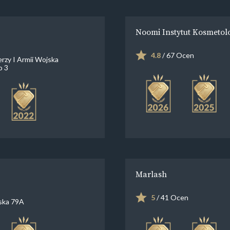
Noomi Instytut Kosmetol
4.8
/ 67 Ocen
erzy I Armii Wojska
o 3
Marlash
5
/ 41 Ocen
ska 79A