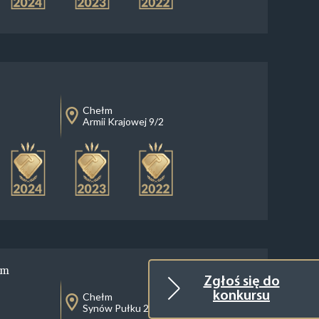
Chełm
Armii Krajowej 9/2
łm
Zgłoś się do
konkursu
Chełm
Synów Pułku 2/4