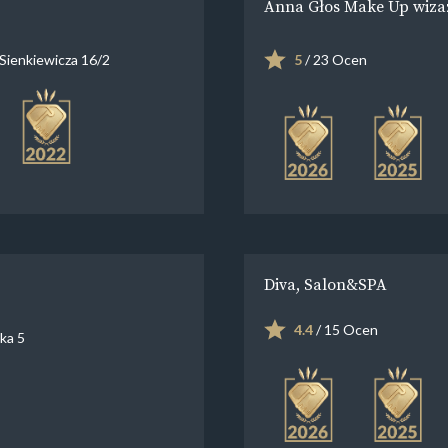
Anna Głos Make Up wiza
Sienkiewicza 16/2
5
/ 23 Ocen
Diva, Salon&SPA
4.4
/ 15 Ocen
ka 5