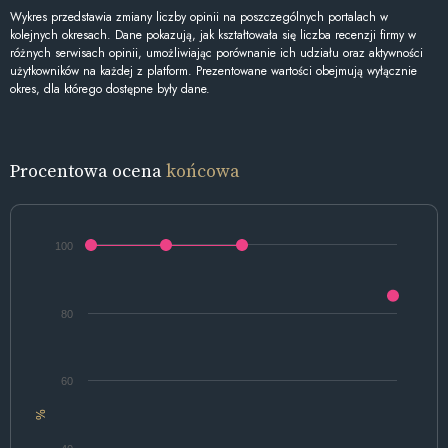
Wykres przedstawia zmiany liczby opinii na poszczególnych portalach w
kolejnych okresach. Dane pokazują, jak kształtowała się liczba recenzji firmy w
różnych serwisach opinii, umożliwiając porównanie ich udziału oraz aktywności
użytkowników na każdej z platform. Prezentowane wartości obejmują wyłącznie
okres, dla którego dostępne były dane.
Procentowa ocena
końcowa
100
80
60
%