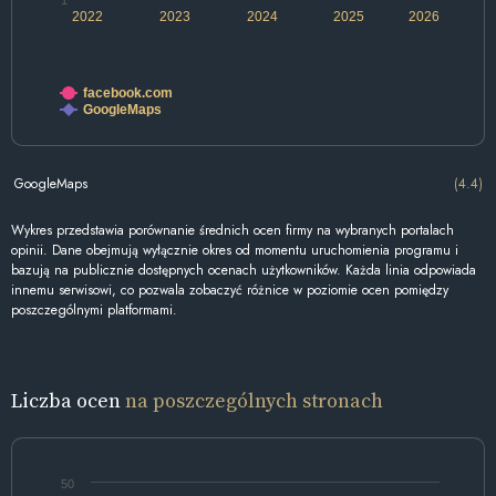
1
2022
2023
2024
2025
2026
facebook.com
GoogleMaps
GoogleMaps
(4.4)
Wykres przedstawia porównanie średnich ocen firmy na wybranych portalach
opinii. Dane obejmują wyłącznie okres od momentu uruchomienia programu i
bazują na publicznie dostępnych ocenach użytkowników. Każda linia odpowiada
innemu serwisowi, co pozwala zobaczyć różnice w poziomie ocen pomiędzy
poszczególnymi platformami.
Liczba ocen
na poszczególnych stronach
50