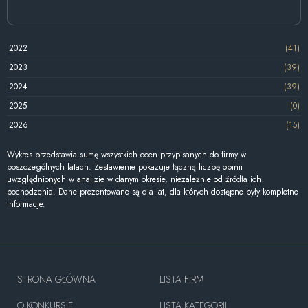
2022
(41)
2023
(39)
2024
(39)
2025
(0)
2026
(15)
Wykres przedstawia sumę wszystkich ocen przypisanych do firmy w
poszczególnych latach. Zestawienie pokazuje łączną liczbę opinii
uwzględnionych w analizie w danym okresie, niezależnie od źródła ich
pochodzenia. Dane prezentowane są dla lat, dla których dostępne były kompletne
informacje.
STRONA GŁÓWNA
LISTA FIRM
O KONKURSIE
LISTA KATEGORII