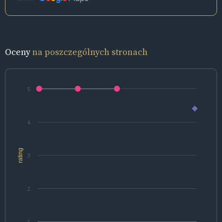
Oceny
na poszczególnych stronach
5
4
rating
3
2