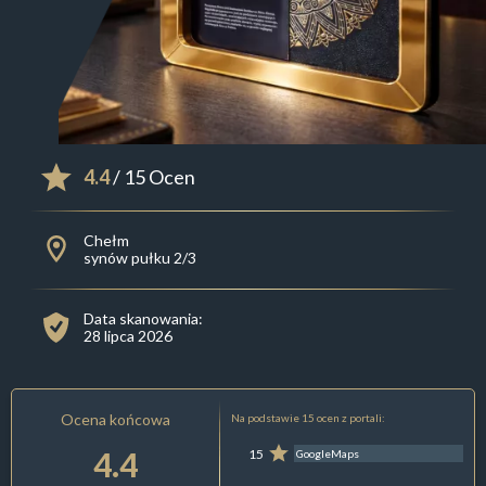
4.4
/ 15 Ocen
Chełm
synów pułku 2/3
Data skanowania:
28 lipca 2026
Ocena końcowa
Na podstawie 15 ocen z portali:
4.4
15
GoogleMaps