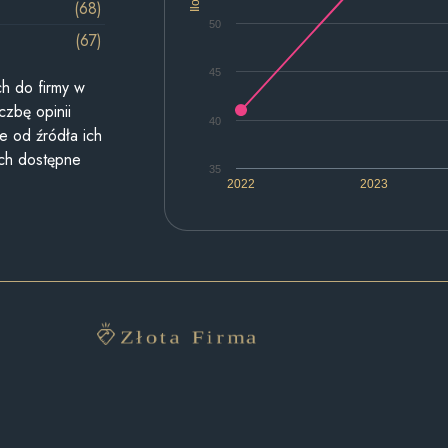
(68)
50
(67)
45
h do firmy w
czbę opinii
40
e od źródła ich
ych dostępne
35
2022
2023