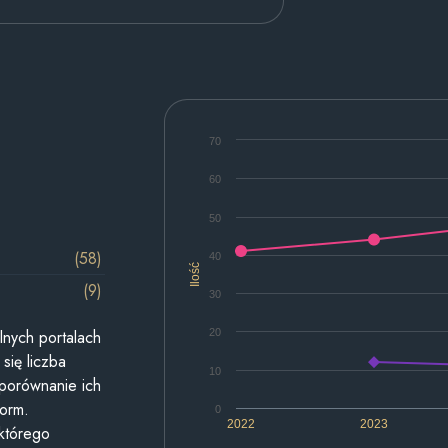
70
60
50
(58)
40
Ilość
(9)
30
20
lnych portalach
się liczba
10
 porównanie ich
form.
0
2022
2023
 którego