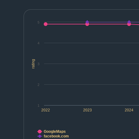
5
4
rating
3
2
1
2022
2023
2024
GoogleMaps
facebook.com