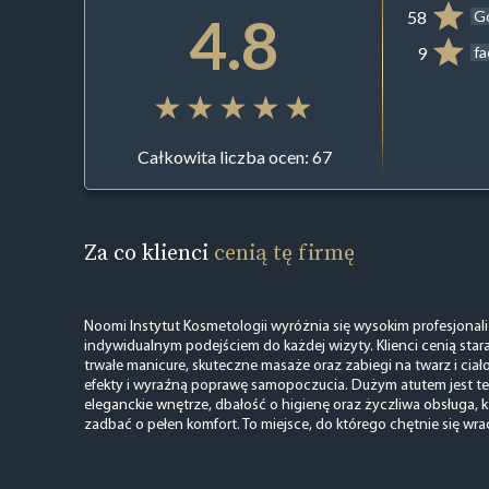
4.8
58
G
9
f
Całkowita liczba ocen: 67
Za co klienci
cenią tę firmę
Noomi Instytut Kosmetologii wyróżnia się wysokim profesjonali
indywidualnym podejściem do każdej wizyty. Klienci cenią sta
trwałe manicure, skuteczne masaże oraz zabiegi na twarz i ciał
efekty i wyraźną poprawę samopoczucia. Dużym atutem jest te
eleganckie wnętrze, dbałość o higienę oraz życzliwa obsługa, kt
zadbać o pełen komfort. To miejsce, do którego chętnie się wra