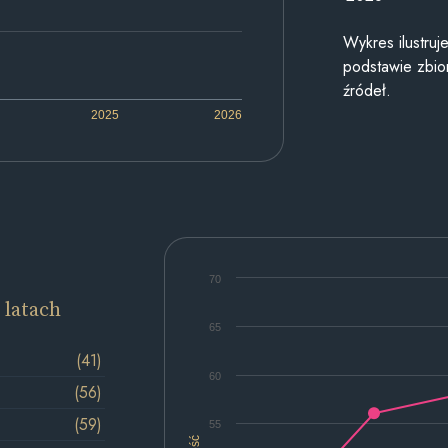
Wykres ilustru
podstawie zbior
źródeł.
2025
2026
70
 latach
65
(41)
60
(56)
(59)
55
Ilość