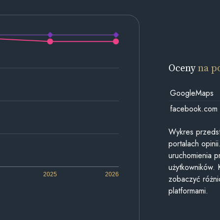
Oceny
na p
GoogleMaps
facebook.com
Wykres przedst
portalach opin
uruchomienia p
użytkowników. 
2025
2026
zobaczyć różn
platformami.