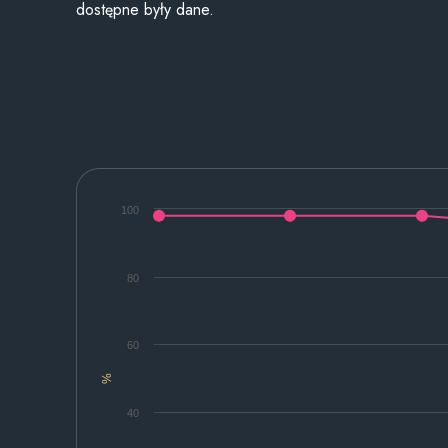
dostępne były dane.
100
80
60
%
40