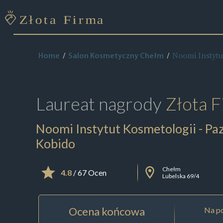
Noomi Instytu
Home
Salon Kosmetyczny Chełm
Laureat nagrody
Złota F
Noomi Instytut Kosmetologii - Pa
Kobido
Chełm
4.8
/ 67 Ocen
Lubelska 69/4
Ocena końcowa
Na po