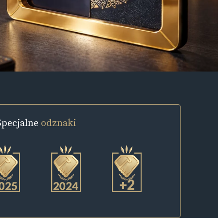
Specjalne
odznaki
+2