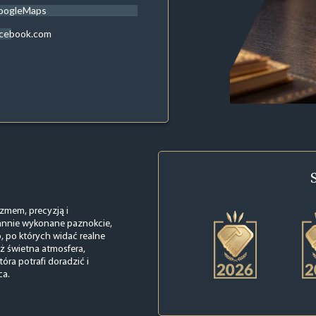
oogleMaps
acebook.com
zmem, precyzją i
rannie wykonane paznokcie,
o, po których widać realne
ż świetna atmosfera,
óra potrafi doradzić i
ca.