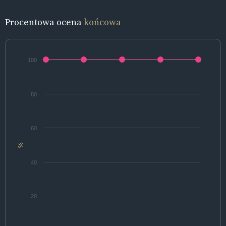
Procentowa ocena
końcowa
100
80
60
%
40
20