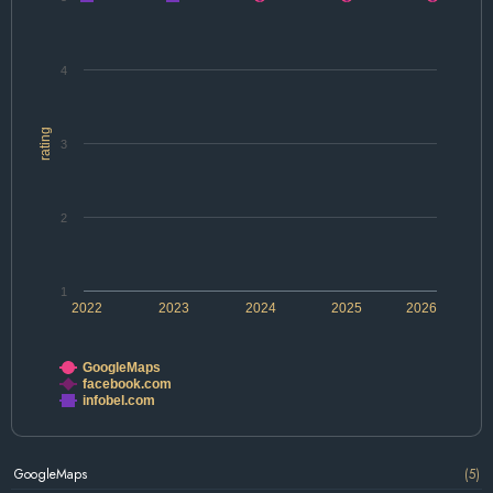
4
rating
3
2
1
2022
2023
2024
2025
2026
GoogleMaps
facebook.com
infobel.com
GoogleMaps
(5)