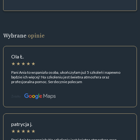
Wybrane
opinie
Ola Ł.
Pani Ania to wspaniała osoba, ukończyłam już 5 szkoleń i napewno
będzie ich więcej! Na szkoleniu jest świetna atmosfera oraz
profesjonalna pomoc. Serdecznie polecam
Źródło:
patrycja j.
Pani Ania to wspaniała Na szkoleniu jest świetna atmosfera oraz