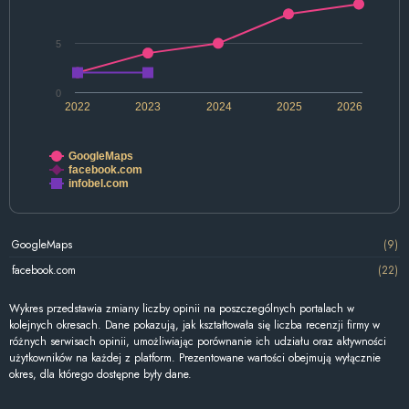
5
0
2022
2023
2024
2025
2026
GoogleMaps
facebook.com
infobel.com
GoogleMaps
(9)
facebook.com
(22)
Wykres przedstawia zmiany liczby opinii na poszczególnych portalach w
kolejnych okresach. Dane pokazują, jak kształtowała się liczba recenzji firmy w
różnych serwisach opinii, umożliwiając porównanie ich udziału oraz aktywności
użytkowników na każdej z platform. Prezentowane wartości obejmują wyłącznie
okres, dla którego dostępne były dane.