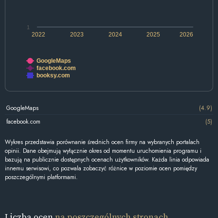
1
2022
2023
2024
2025
2026
GoogleMaps
facebook.com
booksy.com
GoogleMaps
(4.9)
facebook.com
(5)
Wykres przedstawia porównanie średnich ocen firmy na wybranych portalach
opinii. Dane obejmują wyłącznie okres od momentu uruchomienia programu i
bazują na publicznie dostępnych ocenach użytkowników. Każda linia odpowiada
innemu serwisowi, co pozwala zobaczyć różnice w poziomie ocen pomiędzy
poszczególnymi platformami.
Liczba ocen
na poszczególnych stronach