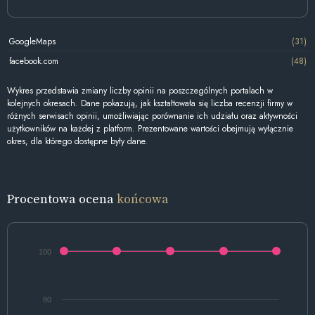
GoogleMaps
(31)
facebook.com
(48)
Wykres przedstawia zmiany liczby opinii na poszczególnych portalach w
kolejnych okresach. Dane pokazują, jak kształtowała się liczba recenzji firmy w
różnych serwisach opinii, umożliwiając porównanie ich udziału oraz aktywności
użytkowników na każdej z platform. Prezentowane wartości obejmują wyłącznie
okres, dla którego dostępne były dane.
Procentowa ocena
końcowa
100
80