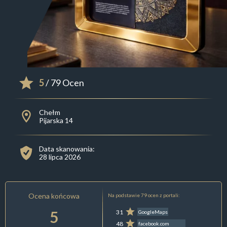
5
/ 79 Ocen
Chełm
Pijarska 14
Data skanowania:
28 lipca 2026
Ocena końcowa
Na podstawie 79 ocen z portali:
5
31
GoogleMaps
48
facebook.com