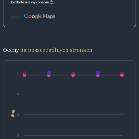
bezbolesne wykonanie 😊
Źródło:
Oceny
na poszczególnych stronach
5
4
rating
3
2