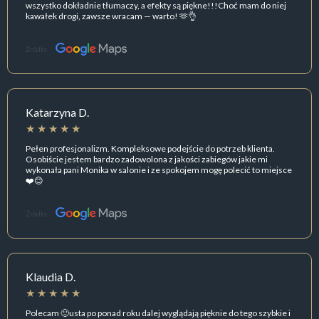
wszystko dokładnie tłumaczy, a efekty są piękne!!!Choć mam do niej
kawałek drogi, zawsze wracam — warto! 🫶👌
Źródło:
Katarzyna D.
Pełen profesjonalizm. Kompleksowe podejście do potrzeb klienta.
Osobiście jestem bardzo zadowolona z jakości zabiegów jakie mi
wykonała pani Monika w salonie i ze spokojem mogę polecić to miejsce
❤️😊
Źródło:
Klaudia D.
Polecam 🙂usta po ponad roku dalej wyglądają pięknie do tego szybkie i