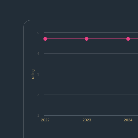
5
4
rating
3
2
1
2022
2023
2024