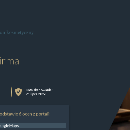
lon kosmetyczny
irma
Data skanowania:
21 lipca 2026
odstawie 6 ocen z portali:
oogleMaps