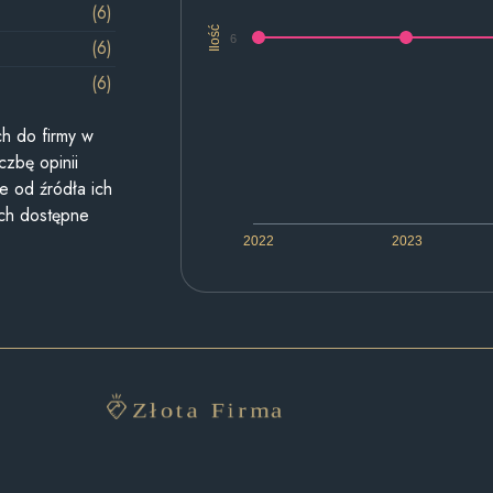
(6)
Ilość
6
(6)
(6)
h do firmy w
czbę opinii
e od źródła ich
ych dostępne
2022
2023