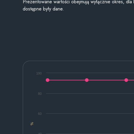
Prezentowane wartości obejmują wyłącznie okres, dla
dostępne były dane.
100
80
60
%