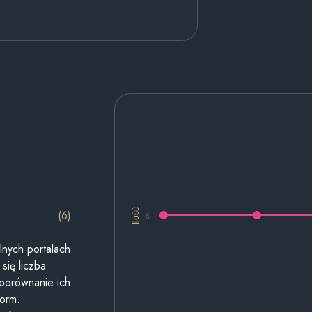
Ilość
(6)
6
lnych portalach
się liczba
 porównanie ich
form.