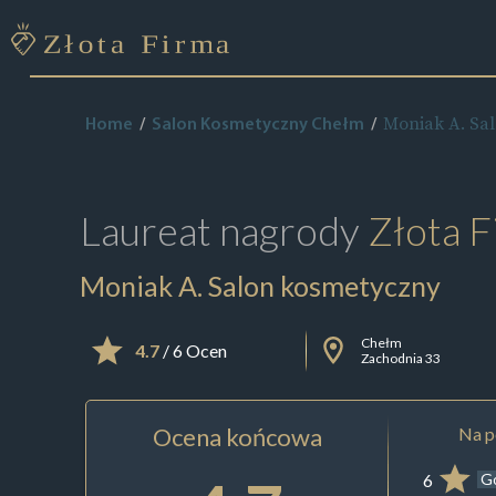
Moniak A. Sa
Home
Salon Kosmetyczny Chełm
Laureat nagrody
Złota F
Moniak A. Salon kosmetyczny
Chełm
4.7
/ 6 Ocen
Zachodnia 33
Ocena końcowa
Na p
6
G