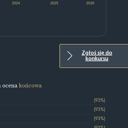
2024
2025
2026
Zgłoś się do
konkursu
a ocena
końcowa
(93%)
(93%)
(93%)
(93%)