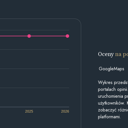
Oceny
na p
GoogleMaps
Wykres przedst
portalach opin
uruchomienia p
użytkowników. 
zobaczyć różn
2025
2026
platformami.