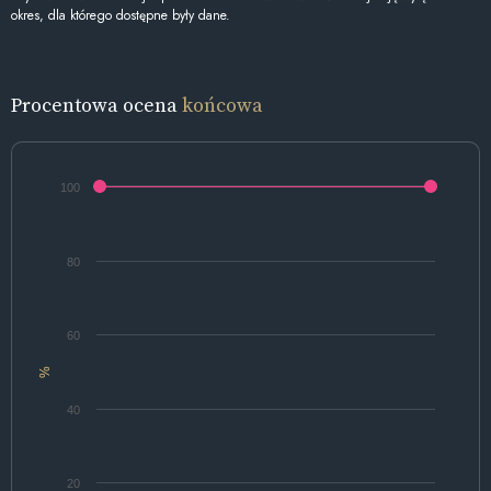
okres, dla którego dostępne były dane.
Procentowa ocena
końcowa
100
80
60
%
40
20