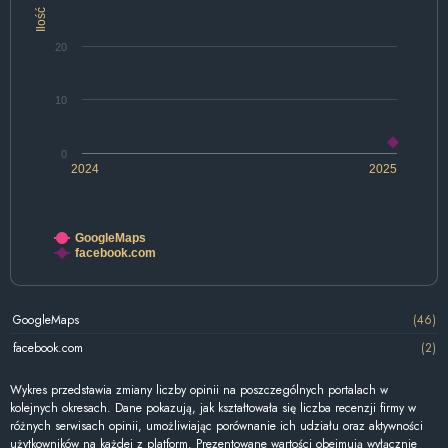
Ilość
20
10
0
2024
2025
GoogleMaps
facebook.com
GoogleMaps
(46)
facebook.com
(2)
Wykres przedstawia zmiany liczby opinii na poszczególnych portalach w
kolejnych okresach. Dane pokazują, jak kształtowała się liczba recenzji firmy w
różnych serwisach opinii, umożliwiając porównanie ich udziału oraz aktywności
użytkowników na każdej z platform. Prezentowane wartości obejmują wyłącznie