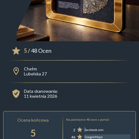
5
/ 48 Ocen
Chełm
Lubelska 27
Data skanowania:
11 kwietnia 2026
Ocena końcowa
Na podstawie 48 ocen z portali:
5
2
facebook.com
46
GoogleMaps